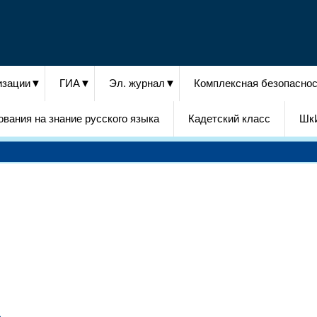
изации
ГИА
Эл. журнал
Комплексная безопасно
вания на знание русского языка
Кадетский класс
Шк