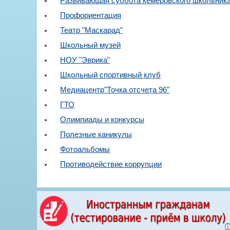
Развивающая суббота кемеровского школьник
Профориентация
Театр "Маскарад"
Школьный музей
НОУ "Эврика"
Школьный спортивный клуб
Медиацентр"Точка отсчета 96"
ГТО
Олимпиады и конкурсы
Полезные каникулы
Фотоальбомы
Противодействие коррупции